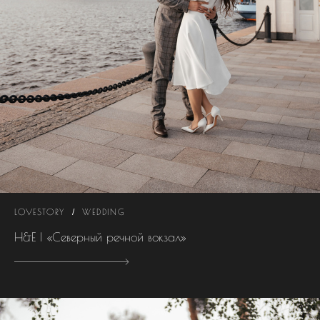
LOVESTORY
WEDDING
Н&Е | «Северный речной вокзал»