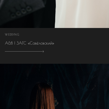
WEDDING
А&В | ЗАГС «Савёловский»