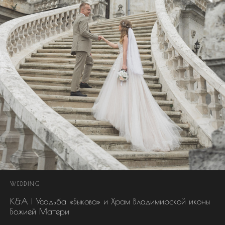
WEDDING
К&А | Усадьба «Быково» и Храм Владимирской иконы
Божией Матери