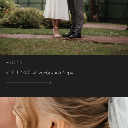
WEDDING
К&С | ЗАГС «Серебряный бор»