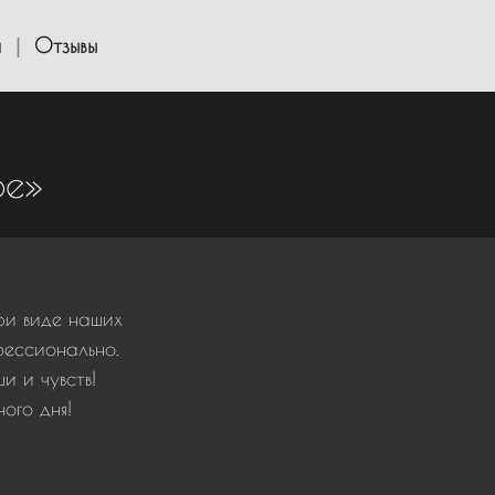
я
Отзывы
ое»
при виде наших
фессионально.
и и чувств!
ого дня!