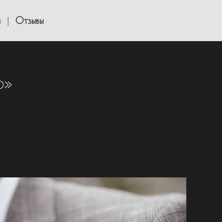
я
Отзывы
р»