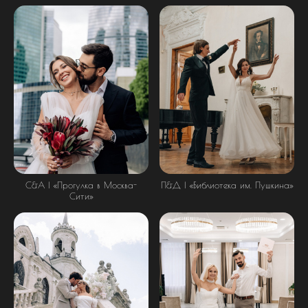
С&А | «Прогулка в Москва-
П&Д | «Библиотека им. Пушкина»
Сити»