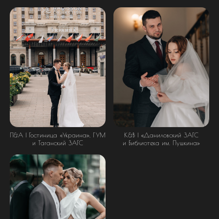
П&А | Гостиница «Украина», ГУМ
К&В | «Даниловский ЗАГС
и Таганский ЗАГС
и Библиотека им. Пушкина»