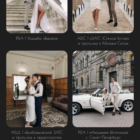
Р&А | Усадьба «Быково»
А&С | «ЗАГС Южное Бутово
и прогулка в Москва-Сити»
А&Д | «Грибоедовский ЗАГС
Р&А | «Академия Штиглица»
и прогулка в окрестностях»
г. Санкт-Петербург