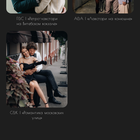
А&A | «Лавстори на конюшне»
Г&С | «Ретро-лавстори
на Витебском вокзале»
С&К | «Романтика московских
улиц»