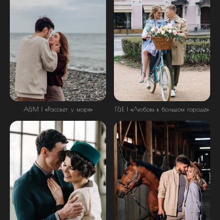
А&М | «Рассвет у моря»
Г&Е | «Любовь в большом городе»