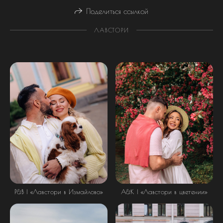
Поделиться ссылкой
ЛАВСТОРИ
Р&В | «Лавстори в Измайлово»
А&К | «Лавстори в цветении»